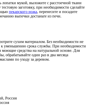
 лопатки мукой, выложите с расстоечной ткани
 тестовую заготовку, при необходимости сделайте
мощью
пекарского ножа
, перенесите и посадите
кончанию выпечки достаньте из печи.
ротрите сухим материалом. Без необходимости не
ет к уменьшению срока службы. При необходимости
и моющие средства на натуральной основе. Для
ы, обрабатывайте один раз в два месяца
аслами по уходу за деревом.
й, Россия
оссия